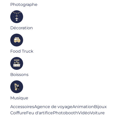
Photographe
Décoration
Food Truck
Boissons
Musique
Accessoires
Agence de voyage
Animation
Bijoux
Coiffure
Feu d'artifice
Photobooth
Vidéo
Voiture