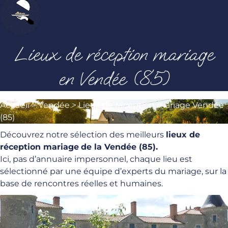
Lieux de réception mariage
en Vendée (85)
Accueil
>
Vendée
>
Lieux de réception mariage Vendée
(85)
Découvrez notre sélection des meilleurs
lieux de
réception mariage
de la Vendée (85).
Ici, pas d’annuaire impersonnel, chaque lieu est
sélectionné par une équipe d’experts du mariage, sur la
base de rencontres réelles et humaines.