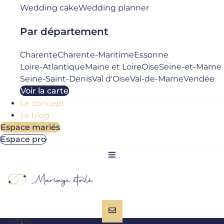
Wedding cake
Wedding planner
Par département
Charente
Charente-Maritime
Essonne
Loire-Atlantique
Maine et Loire
Oise
Seine-et-Marne
Seine-Saint-Denis
Val d'Oise
Val-de-Marne
Vendée
Voir la carte
Le concept
Le blog
Espace mariés
Espace pro